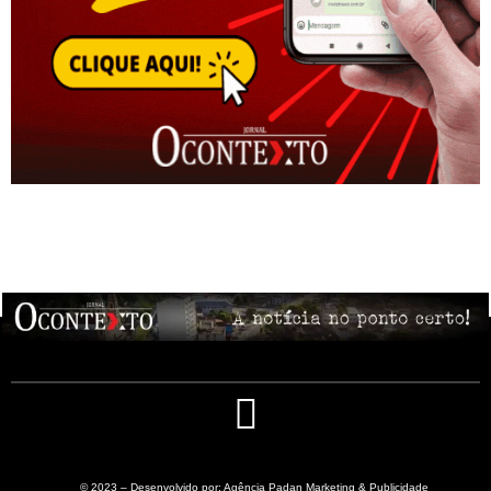
© 2023 – Desenvolvido por: Agência Padan Marketing & Publicidade