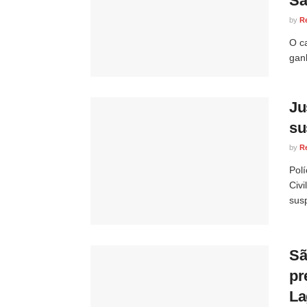
Sã
by
R
O c
gan
Ju
su
by
R
Pol
Civi
susp
Sã
pr
La