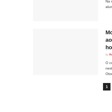
Na 
alu
Mo
ao
ho
by
R
O co
nest
Oton
1