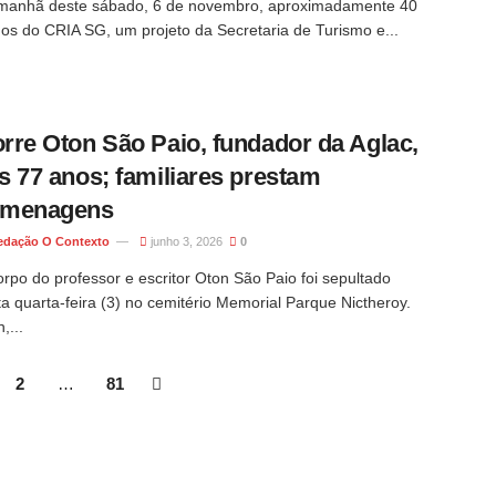
manhã deste sábado, 6 de novembro, aproximadamente 40
nos do CRIA SG, um projeto da Secretaria de Turismo e...
rre Oton São Paio, fundador da Aglac,
s 77 anos; familiares prestam
menagens
edação O Contexto
junho 3, 2026
0
rpo do professor e escritor Oton São Paio foi sepultado
a quarta-feira (3) no cemitério Memorial Parque Nictheroy.
,...
2
…
81