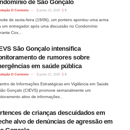
ndomínio de São Gonçalo
edação O Contexto
junho 22, 2026
0
noite de sexta-feira (19/06), um porteiro apontou uma arma
a um entregador após uma discussão no Condomínio
rante Cox,...
EVS São Gonçalo intensifica
nitoramento de rumores sobre
ergências em saúde pública
edação O Contexto
junho 22, 2026
0
entro de Informações Estratégicas em Vigilância em Saúde
São Gonçalo (CIEVS) promove semanalmente um
itoramento ativo de informações...
rtences de crianças descuidados em
eche alvo de denúncias de agressão em