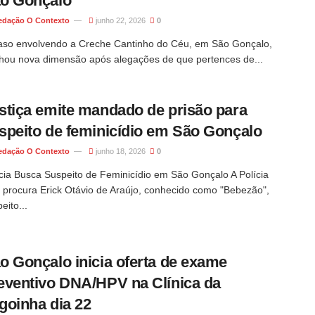
o Gonçalo
edação O Contexto
junho 22, 2026
0
aso envolvendo a Creche Cantinho do Céu, em São Gonçalo,
hou nova dimensão após alegações de que pertences de...
stiça emite mandado de prisão para
speito de feminicídio em São Gonçalo
edação O Contexto
junho 18, 2026
0
ícia Busca Suspeito de Feminicídio em São Gonçalo A Polícia
l procura Erick Otávio de Araújo, conhecido como "Bebezão",
eito...
o Gonçalo inicia oferta de exame
eventivo DNA/HPV na Clínica da
goinha dia 22