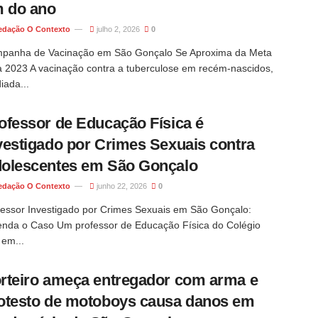
m do ano
edação O Contexto
julho 2, 2026
0
panha de Vacinação em São Gonçalo Se Aproxima da Meta
a 2023 A vacinação contra a tuberculose em recém-nascidos,
iada...
ofessor de Educação Física é
vestigado por Crimes Sexuais contra
olescentes em São Gonçalo
edação O Contexto
junho 22, 2026
0
fessor Investigado por Crimes Sexuais em São Gonçalo:
enda o Caso Um professor de Educação Física do Colégio
 em...
rteiro ameça entregador com arma e
otesto de motoboys causa danos em