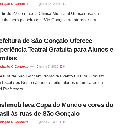
edação O Contexto
junho 18, 2026
0
rtir de 22 de maio, a Clínica Municipal Gonçalense da
oinha será pioneira em São Gonçalo ao oferecer um...
efeitura de São Gonçalo Oferece
periência Teatral Gratuita para Alunos e
mílias
edação O Contexto
junho 7, 2026
0
feitura de São Gonçalo Promove Evento Cultural Gratuito
 Escolares Neste sábado à noite, alunos e familiares da
i Professora...
ashmob leva Copa do Mundo e cores do
asil às ruas de São Gonçalo
edação O Contexto
junho 7, 2026
0