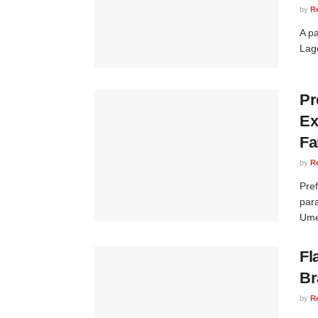
by
R
A pa
Lag
Pr
Ex
Fa
by
R
Pre
para
Ume
Fl
Br
by
R