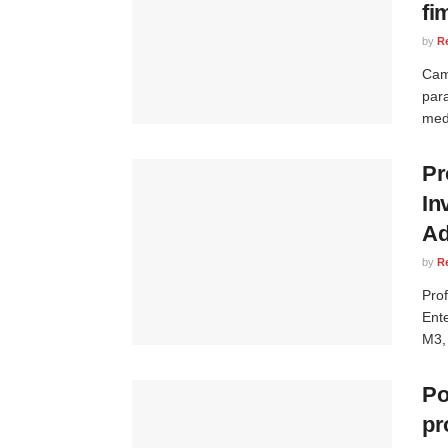
fi
by
R
Cam
par
med
Pr
In
Ad
by
R
Pro
Ent
M3,
Po
pr