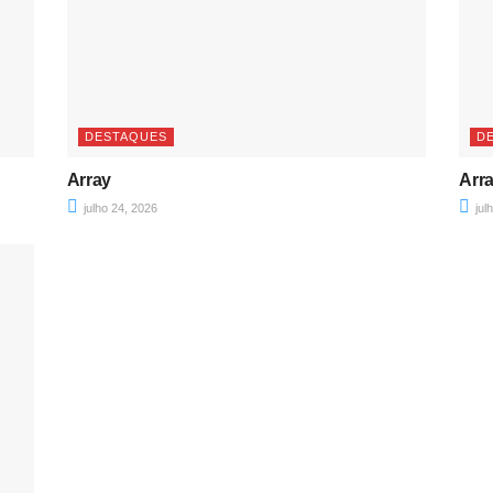
DESTAQUES
D
Array
Arr
julho 24, 2026
jul