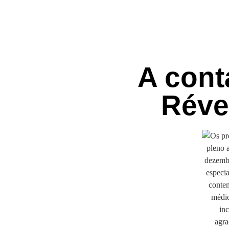
A cont
Réve