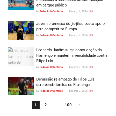
em parque público
by
Redação O Contexto
março 6, 2026
0
Jovem promessa do jiu-jitsu busca apoio
para competir na Europa
by
Redação O Contexto
março 4, 2026
0
Leonardo Jardim surge como opção do
Flamengo e mantém invencibilidade contra
Filipe Luís
by
Redação O Contexto
março 3, 2026
0
Demissão relâmpago de Filipe Luís
surpreende torcida do Flamengo
by
Redação O Contexto
março 3, 2026
0
1
2
…
100