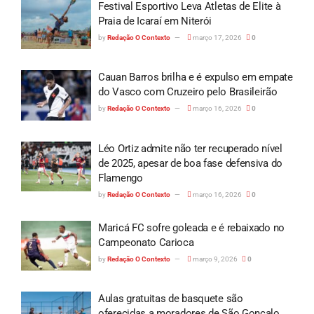
Festival Esportivo Leva Atletas de Elite à
Praia de Icaraí em Niterói
by
Redação O Contexto
março 17, 2026
0
Cauan Barros brilha e é expulso em empate
do Vasco com Cruzeiro pelo Brasileirão
by
Redação O Contexto
março 16, 2026
0
Léo Ortiz admite não ter recuperado nível
de 2025, apesar de boa fase defensiva do
Flamengo
by
Redação O Contexto
março 16, 2026
0
Maricá FC sofre goleada e é rebaixado no
Campeonato Carioca
by
Redação O Contexto
março 9, 2026
0
Aulas gratuitas de basquete são
oferecidas a moradores de São Gonçalo