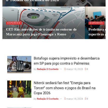
ESPORTES
ESPORTES
CET-Rio: interdições de trânsito no entorno do
Prefeitura d
Maracanã para jogo Flamengo x Remo
esportivas g
Botafogo supera imprevisto e desembarca
em SP para jogo contra o Palmeiras
by
Redação O Contexto
março 18, 2026
0
Niterói sediará fan fest “Energia para
Torcer” com shows e jogos do Brasil na
Copa 2026
by
Redação O Contexto
março 18, 2026
0