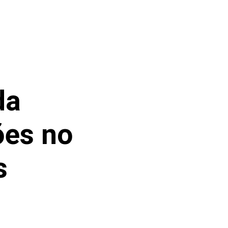
da
ões no
s