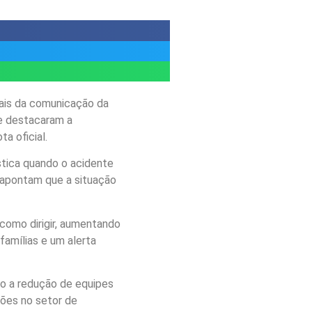
nais da comunicação da
me destacaram a
a oficial.
ística quando o acidente
s apontam que a situação
como dirigir, aumentando
amílias e um alerta
ndo a redução de equipes
ções no setor de