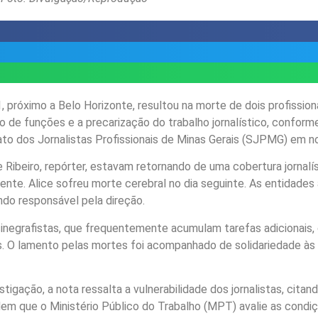
 próximo a Belo Horizonte, resultou na morte de dois profissio
 de funções e a precarização do trabalho jornalístico, confor
ato dos Jornalistas Profissionais de Minas Gerais (SJPMG) em not
ice Ribeiro, repórter, estavam retornando de uma cobertura jornal
amente. Alice sofreu morte cerebral no dia seguinte. As entidade
ndo responsável pela direção.
inegrafistas, que frequentemente acumulam tarefas adicionais, 
. O lamento pelas mortes foi acompanhado de solidariedade às f
igação, a nota ressalta a vulnerabilidade dos jornalistas, cita
em que o Ministério Público do Trabalho (MPT) avalie as condi