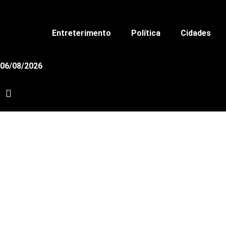
Ir
para
o
Entreterimento
Política
Cidades
conteúdo
06/08/2026