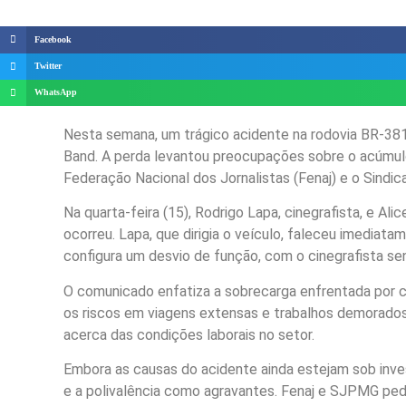
Facebook
Twitter
WhatsApp
Nesta semana, um trágico acidente na rodovia BR-381,
Band. A perda levantou preocupações sobre o acúmulo
Federação Nacional dos Jornalistas (Fenaj) e o Sindic
Na quarta-feira (15), Rodrigo Lapa, cinegrafista, e Al
ocorreu. Lapa, que dirigia o veículo, faleceu imediat
configura um desvio de função, com o cinegrafista se
O comunicado enfatiza a sobrecarga enfrentada por c
os riscos em viagens extensas e trabalhos demorados
acerca das condições laborais no setor.
Embora as causas do acidente ainda estejam sob invest
e a polivalência como agravantes. Fenaj e SJPMG ped