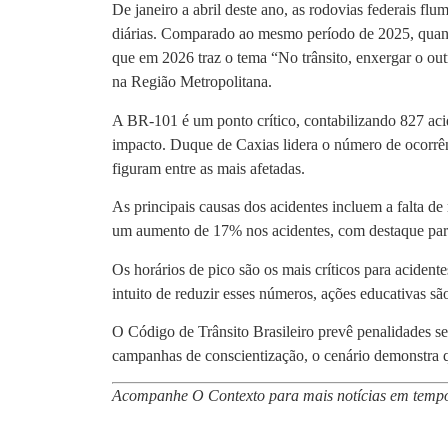
De janeiro a abril deste ano, as rodovias federais f
diárias. Comparado ao mesmo período de 2025, quan
que em 2026 traz o tema “No trânsito, enxergar o outr
na Região Metropolitana.
A BR-101 é um ponto crítico, contabilizando 827 ac
impacto. Duque de Caxias lidera o número de ocorrê
figuram entre as mais afetadas.
As principais causas dos acidentes incluem a falta de 
um aumento de 17% nos acidentes, com destaque para
Os horários de pico são os mais críticos para aciden
intuito de reduzir esses números, ações educativas s
O Código de Trânsito Brasileiro prevê penalidades s
campanhas de conscientização, o cenário demonstra q
Acompanhe O Contexto para mais notícias em tempo