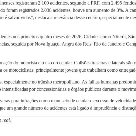
luminenses registraram 2.100 acidentes, segundo a PRF, com 2.495 ferido
do foram registrados 2.038 acidentes, houve um aumento de 3%. A ca
o é salvar vidas”, destaca a relevância desse cenário, especialmente d
identes nos primeiros quatro meses de 2026. Cidades como Niterói, S
ncias, seguida por Nova Iguaçu, Angra dos Reis, Rio de Janeiro e Ca
reação do motorista e o uso do celular. Colisões traseiras e laterais são
 os motociclistas, principalmente jovens que trabalham como entregad
tes, especialmente no trânsito metropolitano. As falhas humanas predo
ão intensificadas por concessionárias e órgãos públicos durante o movi
everas para infrações como manuseio de celular e excesso de velocidade
ue um grande número de acidentes está ligado à imprudência e distraçã
 real.