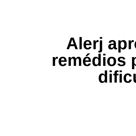
Alerj ap
remédios 
difi