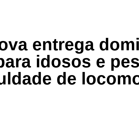
rova entrega domi
para idosos e pe
culdade de locom