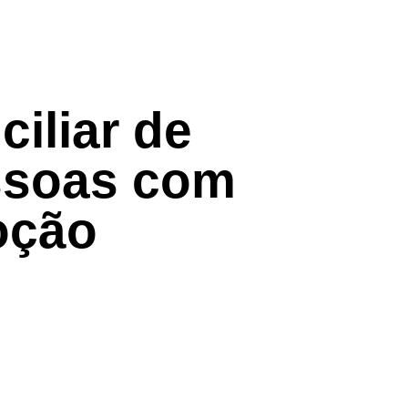
ciliar de
ssoas com
oção