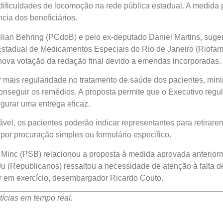
dificuldades de locomoção na rede pública estadual. A medida 
ia dos beneficiários.
ilian Behring (PCdoB) e pelo ex-deputado Daniel Martins, suger
Estadual de Medicamentos Especiais do Rio de Janeiro (Riofar
ova votação da redação final devido a emendas incorporadas.
nar mais regularidade no tratamento de saúde dos pacientes, mi
onseguir os remédios. A proposta permite que o Executivo regul
gurar uma entrega eficaz.
iável, os pacientes poderão indicar representantes para retir
por procuração simples ou formulário específico.
 Minc (PSB) relacionou a proposta à medida aprovada anteriorm
Ju (Republicanos) ressaltou a necessidade de atenção à falta
 em exercício, desembargador Ricardo Couto.
ícias em tempo real.