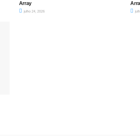
Array
Arr
julho 24, 2026
jul