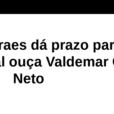
aes dá prazo pa
al ouça Valdemar
Neto