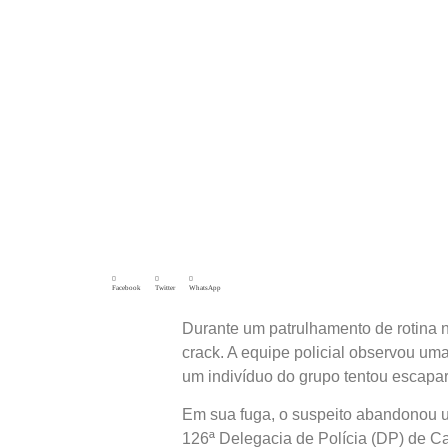
Facebook
Twitter
WhatsApp
Durante um patrulhamento de rotina no
crack. A equipe policial observou u
um indivíduo do grupo tentou escapa
Em sua fuga, o suspeito abandonou um
126ª Delegacia de Polícia (DP) de Ca