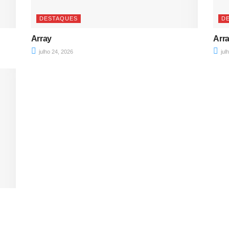
DESTAQUES
D
Array
Arr
julho 24, 2026
jul