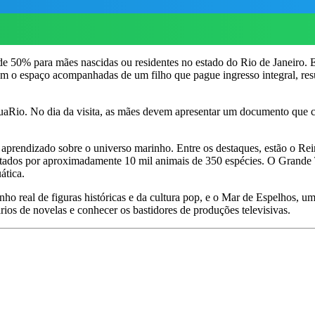
0% para mães nascidas ou residentes no estado do Rio de Janeiro. Est
tem o espaço acompanhadas de um filho que pague ingresso integral, re
quaRio. No dia da visita, as mães devem apresentar um documento que c
prendizado sobre o universo marinho. Entre os destaques, estão o Rein
abitados por aproximadamente 10 mil animais de 350 espécies. O Grand
ática.
ho real de figuras históricas e da cultura pop, e o Mar de Espelhos, um
os de novelas e conhecer os bastidores de produções televisivas.