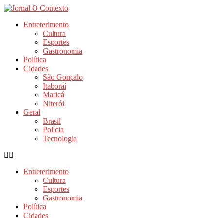
Ir
para
Entreterimento
o
Cultura
conteúdo
Esportes
Gastronomia
Política
Cidades
São Gonçalo
Itaboraí
Maricá
Niterói
Geral
Brasil
Polícia
Tecnologia
Entreterimento
Cultura
Esportes
Gastronomia
Política
Cidades