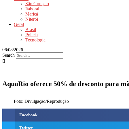
São Gonçalo
Itaboraí
Maricá
Niterói
Geral
Brasil
Polícia
Tecnologia
06/08/2026
Search
AquaRio oferece 50% de desconto para mãe
Foto: Divulgação/Reprodução
Facebook
Twitter