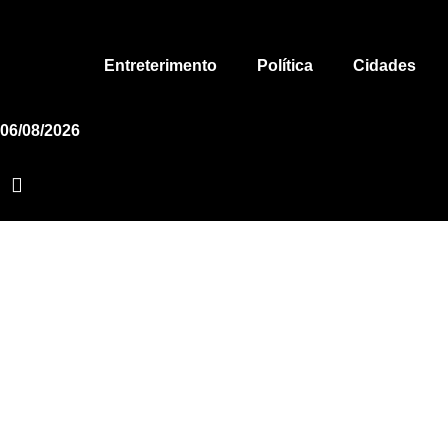
Ir
para
o
Entreterimento
Política
Cidades
conteúdo
06/08/2026