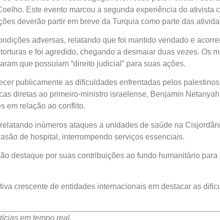
Coelho. Este evento marcou a segunda experiência do ativista 
es deverão partir em breve da Turquia como parte das ativida
condições adversas, relatando que foi mantido vendado e acorre
torturas e foi agredido, chegando a desmaiar duas vezes. Os mi
aram que possuíam “direito judicial” para suas ações.
cer publicamente as dificuldades enfrentadas pelos palestinos
icas diretas ao primeiro-ministro israelense, Benjamin Netanya
 em relação ao conflito.
elatando inúmeros ataques a unidades de saúde na Cisjordânia
asão de hospital, interrompendo serviços essenciais.
ão destaque por suas contribuições ao fundo humanitário para a
tiva crescente de entidades internacionais em destacar as difi
ícias em tempo real.