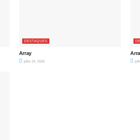
DESTAQUES
D
Array
Arr
julho 24, 2026
jul