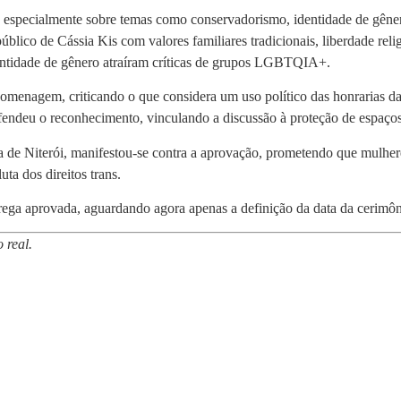
s, especialmente sobre temas como conservadorismo, identidade de gêner
úblico de Cássia Kis com valores familiares tradicionais, liberdade reli
dentidade de gênero atraíram críticas de grupos LGBTQIA+.
omenagem, criticando o que considera um uso político das honrarias d
endeu o reconhecimento, vinculando a discussão à proteção de espaços
a de Niterói, manifestou-se contra a aprovação, prometendo que mulheres
a dos direitos trans.
rega aprovada, aguardando agora apenas a definição da data da cerimôn
 real.