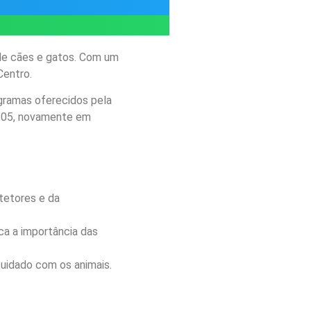
 de cães e gatos. Com um
Centro.
ogramas oferecidos pela
18/05, novamente em
otetores e da
ca a importância das
cuidado com os animais.