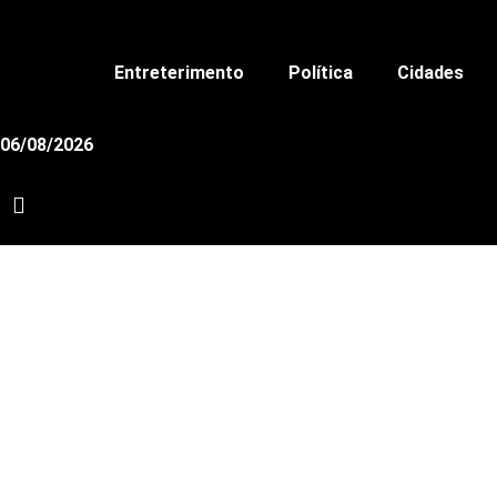
Ir
para
o
Entreterimento
Política
Cidades
conteúdo
06/08/2026