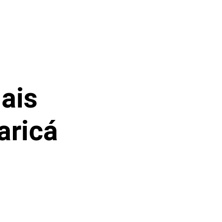
ais
aricá