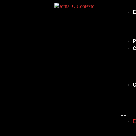
E
P
C
G
E