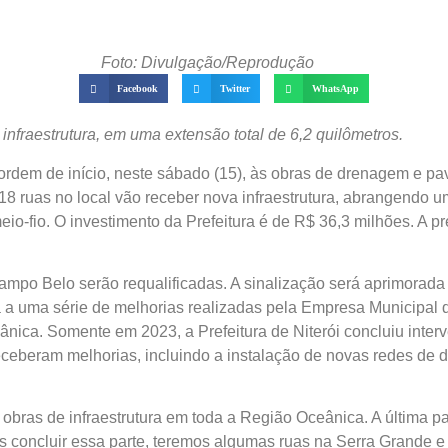
Foto: Divulgação/Reprodução
Facebook
Twitter
WhatsApp
infraestrutura, em uma extensão total de 6,2 quilômetros.
eu ordem de início, neste sábado (15), às obras de drenagem e
 18 ruas no local vão receber nova infraestrutura, abrangendo 
io-fio. O investimento da Prefeitura é de R$ 36,3 milhões. A p
ampo Belo serão requalificadas. A sinalização será aprimorada e
a uma série de melhorias realizadas pela Empresa Municipal 
ca. Somente em 2023, a Prefeitura de Niterói concluiu interv
s receberam melhorias, incluindo a instalação de novas redes d
as de infraestrutura em toda a Região Oceânica. A última part
s concluir essa parte, teremos algumas ruas na Serra Grande 