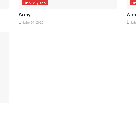
DESTAQUES
D
Array
Arr
julho 24, 2026
jul