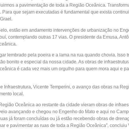
ncluirmos a pavimentação de toda a Região Oceânica. Transfo
 Para que sejam executadas é fundamental que exista contin
Grael.
Belo, estão em andamento intervenções de urbanização no Eng
buí, contemplando outras 17 vias. O presidente da Emusa, Ant
ceânica.
ar lembrado pela poeira e a lama na rua quando chovia. Isso t
ão bonito e especial da nossa cidade. As obras de infraestrut
eânica é cada vez mais um orgulho para quem mora aqui e para
 e Infraestrutura, Vicente Temperini, o avanço das obras na R
mento local.
 Região Oceânica ao restante da cidade vieram obras de infraest
eio avançando e chegou no Engenho do Mato e aqui no Campo 
ruas já foram concluídas ou já estão recebendo obras de drena
ar e pavimentar as ruas de toda a Região Oceânica”, concluiu 