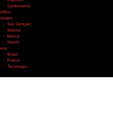
Gastronomia
olítica
idades
São Gonçalo
Itaboraí
Maricá
Niterói
eral
Brasil
Polícia
Tecnologia