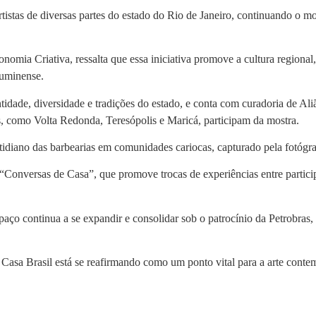
istas de diversas partes do estado do Rio de Janeiro, continuando o m
onomia Criativa, ressalta que essa iniciativa promove a cultura regional
luminense.
idade, diversidade e tradições do estado, e conta com curadoria de Al
s, como Volta Redonda, Teresópolis e Maricá, participam da mostra.
iano das barbearias em comunidades cariocas, capturado pela fotógraf
“Conversas de Casa”, que promove trocas de experiências entre partici
aço continua a se expandir e consolidar sob o patrocínio da Petrobras, 
 Casa Brasil está se reafirmando como um ponto vital para a arte cont