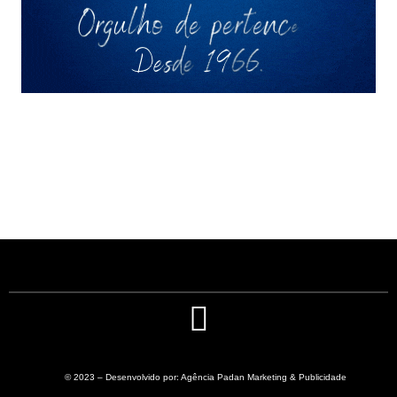
© 2023 – Desenvolvido por: Agência Padan Marketing & Publicidade