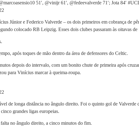
@marcoasensio10 51′, @vinijr 61′, @fedeevalverde 71′; Jota 84′ #U
22
us Júnior e Federico Valverde – os dois primeiros em cobrança de pên
egundo colocado RB Leipzig. Esses dois clubes passaram às oitavas de f
s.
mpo, após toques de mão dentro da área de defensores do Celtic.
nutos depois do intervalo, com um bonito chute de primeira após cruz
uzou para Vinícius marcar à queima-roupa.
22
el de longa distância no ângulo direito. Foi o quinto gol de Valverde d
cinco grandes ligas europeias.
alta no ângulo direito, a cinco minutos do fim.