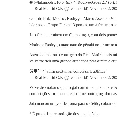
⚽ @lukamodric10 6′ (p.), @RodrygoGoes 21′ (p.), 
— Real Madrid C.F. (@realmadrid) November 2, 20
Gols de Luka Modric, Rodrygo, Marco Asensio, Viníci
liderasse o Grupo F com 13 pontos, um à frente do s
Já o Celtic terminou em último lugar, com dois ponto
Modric e Rodrygo marcaram de pênalti no primeiro te
Asensio ampliou a vantagem do Real Madrid, seis mi
Valverde deu uma grande arrancada pela direita e cr
😘🛡🤍 @vinijr pic.twitter.com/GzzrUu3MCs
— Real Madrid C.F. (@realmadrid) November 2, 20
Valverde anotou o quinto gol com um chute indefensáv
competições, mais do que qualquer outro jogador das 
Jota marcou um gol de honra para o Celtic, cobrando f
* É proibida a reprodução deste conteúdo.