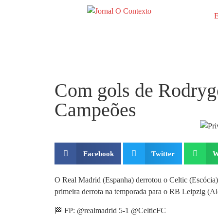
E
Com gols de Rodrygo
Campeões
Facebook
Twitter
W
O Real Madrid (Espanha) derrotou o Celtic (Escócia)
primeira derrota na temporada para o RB Leipzig (A
🏁 FP: @realmadrid 5-1 @CelticFC