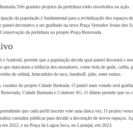
lustrada.Três grandes projetos da prefeitura estão envolvidos na ação.
cipação da população é fundamental para a revitalização dos espaços de l
 painel decorativo a ser grafitado na nova Praça Vereador Josias dos
e Conservação da prefeitura no projeto Praça Renovada.
tivo
OS e Android, permite que a população decida qual painel decorará o no
ras que marcaram a infância dos moradores, como bola de gude, cafifa,
inho de rolimã, brincadeira do taco, bambolê, pião, entre outras.
 curador do projeto Cidade Ilustrada. O painel mais votado será grafitado
a Renovada, Cidade Ilustrada e Colabore SG. O último permite que os c
o, permitindo que cada perfil inscrito vote uma única vez. O projeto ve
a realiza consultas públicas para decidir a decoração de novos espaços.
 em 2022, e na Praça da Lagoa Seca, no Laranjal, em 2023.