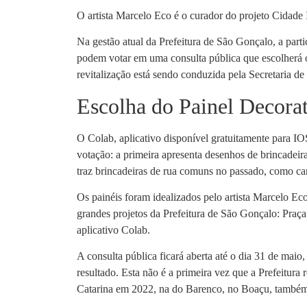
O artista Marcelo Eco é o curador do projeto Cidade I
Na gestão atual da Prefeitura de São Gonçalo, a parti
podem votar em uma consulta pública que escolherá o
revitalização está sendo conduzida pela Secretaria d
Escolha do Painel Decora
O Colab, aplicativo disponível gratuitamente para I
votação: a primeira apresenta desenhos de brincadei
traz brincadeiras de rua comuns no passado, como carr
Os painéis foram idealizados pelo artista Marcelo Eco,
grandes projetos da Prefeitura de São Gonçalo: Praç
aplicativo Colab.
A consulta pública ficará aberta até o dia 31 de mai
resultado. Esta não é a primeira vez que a Prefeitur
Catarina em 2022, na do Barenco, no Boaçu, também