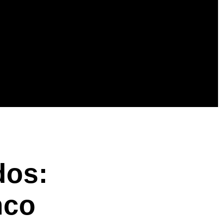
dos:
nco