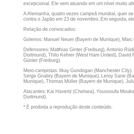
excepcional. Ele vem atuando em um nível muito alto
A Alemanha, quatro vezes campeã mundial, quer se 
contra o Japão em 23 de novembro. Em seguida, ele
Relação de convocados:
Goleiros: Manuel Neuer (Bayern de Munique), Marc-A
Defensores: Matthias Ginter (Freiburg), Antonio Rüd
Dortmund), Thilo Kehrer (West Ham United), David 
Günter (Freiburg).
Meio-campistas: Ilkay Gundogan (Manchester City)
Serge Gnabry (Bayern de Munique), Leroy Sane (Ba
Munique), Thomas Müller (Bayern de Munique), Julia
Atacantes: Kai Havertz (Chelsea), Youssoufa Mouko
Dortmund).
* É proibida a reprodução deste conteúdo.