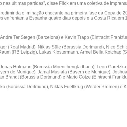
 nas últimas partidas”, disse Flick em uma coletiva de imprens
redimir da eliminação chocante na primeira fase da Copa de 2
s enfrentam a Espanha quatro dias depois e a Costa Rica em 
ndre Ter Stegen (Barcelona) e Kevin Trapp (Eintracht Frankfurt
iger (Real Madrid), Niklas Süle (Borussia Dortmund), Nico Schl
Raum (RB Leipzig), Lukas Klostermann, Armel Bella Kotchap (S
, Jonas Hofmann (Borussia Moenchengladbach), Leon Goretzka
yern de Munique), Jamal Musiala (Bayern de Munique), Joshu
n Brandt (Borussia Dortmund) e Mario Götze (Eintracht Frankfur
ko (Borussia Dortmund), Niklas Fuellkrug (Werder Bremen) e 