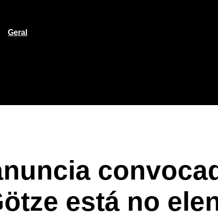
Geral
nuncia convoca
ötze está no ele