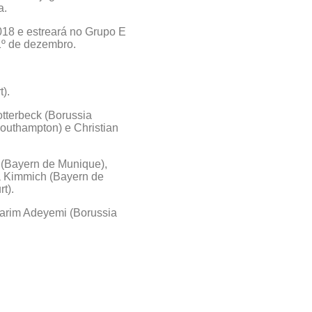
a.
018 e estreará no Grupo E
1º de dezembro.
).
otterbeck (Borussia
outhampton) e Christian
 (Bayern de Munique),
a Kimmich (Bayern de
t).
Karim Adeyemi (Borussia