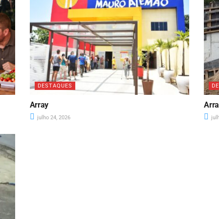
DESTAQUES
D
Array
Arr
julho 24, 2026
jul