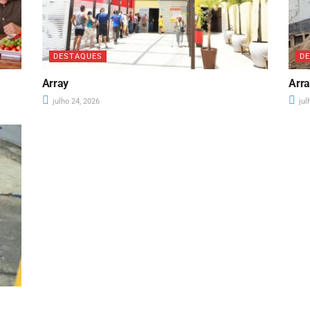
DESTAQUES
D
Array
Arr
julho 24, 2026
jul