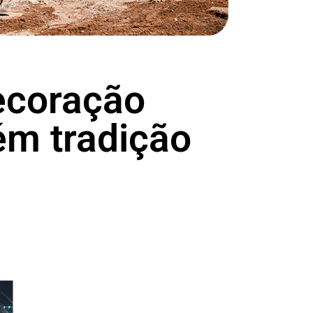
decoração
ém tradição