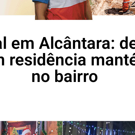
al em Alcântara: 
m residência mant
no bairro