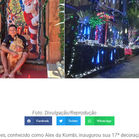
Foto: Divulgação/Reprodução
Facebook
Twitter
WhatsApp
ves, conhecido como Alex da Kombi, inaugurou sua 17ª decoraçã