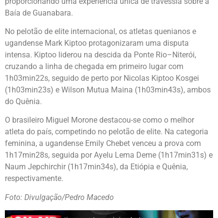
proporcionando uma experiência única de travessia sobre a
Baía de Guanabara.
No pelotão de elite internacional, os atletas quenianos e
ugandense Mark Kiptoo protagonizaram uma disputa
intensa. Kiptoo liderou na descida da Ponte Rio–Niterói,
cruzando a linha de chegada em primeiro lugar com
1h03min22s, seguido de perto por Nicolas Kiptoo Kosgei
(1h03min23s) e Wilson Mutua Maina (1h03min43s), ambos
do Quênia.
O brasileiro Miguel Morone destacou-se como o melhor
atleta do país, competindo no pelotão de elite. Na categoria
feminina, a ugandense Emily Chebet venceu a prova com
1h17min28s, seguida por Ayelu Lema Deme (1h17min31s) e
Naum Jepchirchir (1h17min34s), da Etiópia e Quênia,
respectivamente.
Foto: Divulgação/Pedro Macedo