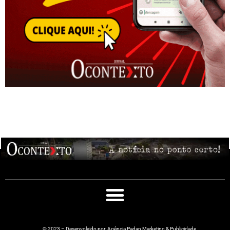
© 2023 – Desenvolvido por: Agência Padan Marketing & Publicidade