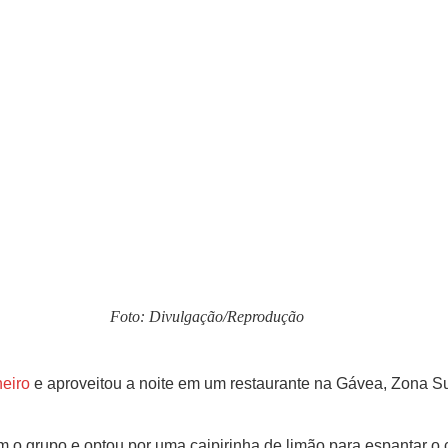
Foto: Divulgação/Reprodução
neiro
e aproveitou a noite em um restaurante na Gávea, Zona Sul 
m o grupo e optou por uma caipirinha de limão para espantar o ca