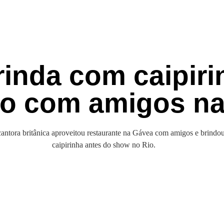
inda com caipiri
ro com amigos n