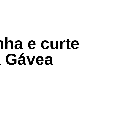
nha e curte
a Gávea