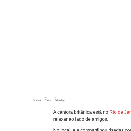
Facebook
Twitter
WhatsApp
A cantora britânica está no
Rio de Ja
relaxar ao lado de amigos.
No local, ela compartilhou risadas co