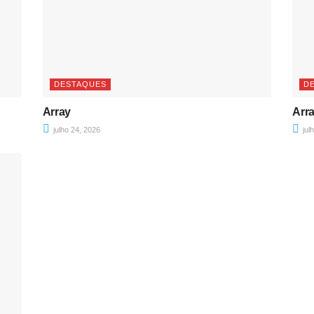
DESTAQUES
D
Array
Arr
julho 24, 2026
jul