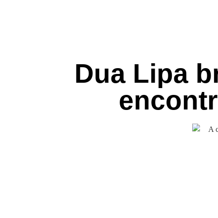
Dua Lipa br
encont