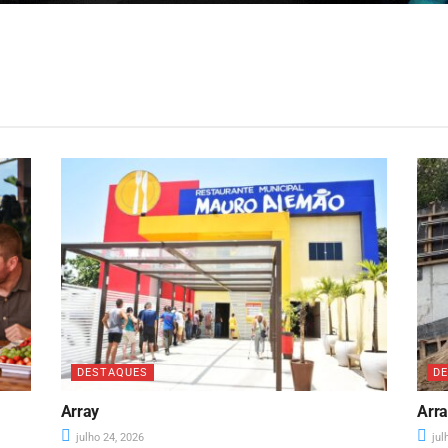
DESTAQUES
D
Array
Arr
julho 24, 2026
jul