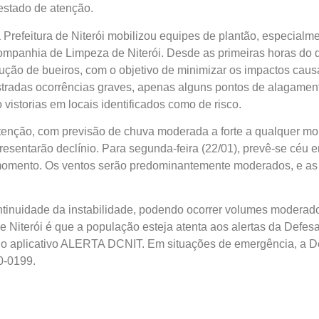
estado de atenção.
 Prefeitura de Niterói mobilizou equipes de plantão, especial
ompanhia de Limpeza de Niterói. Desde as primeiras horas do 
rução de bueiros, com o objetivo de minimizar os impactos cau
tradas ocorrências graves, apenas alguns pontos de alagamen
 vistorias em locais identificados como de risco.
tenção, com previsão de chuva moderada a forte a qualquer 
resentarão declínio. Para segunda-feira (22/01), prevê-se céu 
momento. Os ventos serão predominantemente moderados, e a
ntinuidade da instabilidade, podendo ocorrer volumes moderado
e Niterói é que a população esteja atenta aos alertas da Defesa
aplicativo ALERTA DCNIT. Em situações de emergência, a Defe
0-0199.