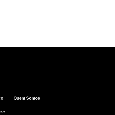
co
Quem Somos
dade