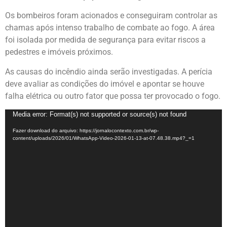
Os bombeiros foram acionados e conseguiram controlar as
chamas após intenso trabalho de combate ao fogo. A área
foi isolada por medida de segurança para evitar riscos a
pedestres e imóveis próximos.
As causas do incêndio ainda serão investigadas. A perícia
deve avaliar as condições do imóvel e apontar se houve
falha elétrica ou outro fator que possa ter provocado o fogo.
Tocador
Media error: Format(s) not supported or source(s) not found
de
Fazer download do arquivo: https://jornalocontexto.com.br/wp-
vídeo
content/uploads/2026/01/WhatsApp-Video-2026-01-13-at-07.48.38.mp4?_=1