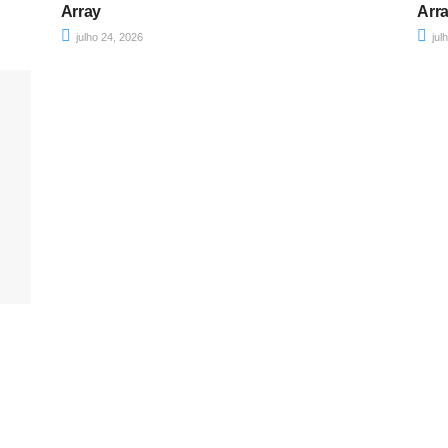
Array
Arr
julho 24, 2026
jul