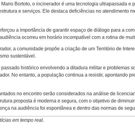
Mario Bortoto, o incinerador é uma tecnologia ultrapassada e
raestrutura e serviços. Ele destaca deficiências no atendimento
reforçou a importância de garantir espaço de diálogo para a co
audiência ocorreu em horário incompatível com a rotina de muit
rador, a comunidade propõe a criação de um Território de Intere
ismo sustentável.
 passado histórico envolvendo a ditadura militar e problemas so
nerador. No entanto, a população continua a resistir, apontando
ntados no encontro serão considerados na análise de licenciam
utura proposta é moderna e segura, com o objetivo de diminuir 
sença na audiência foi espontânea e dentro das normas de segu
ícias em tempo real.