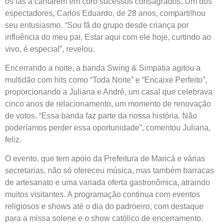
os fãs a cantarem em coro sucessos consagrados. Um dos
espectadores, Carlos Eduardo, de 28 anos, compartilhou
seu entusiasmo. “Sou fã do grupo desde criança por
influência do meu pai. Estar aqui com ele hoje, curtindo ao
vivo, é especial”, revelou.
Encerrando a noite, a banda Swing & Simpatia agitou a
multidão com hits como “Toda Noite” e “Encaixe Perfeito”,
proporcionando a Juliana e André, um casal que celebrava
cinco anos de relacionamento, um momento de renovação
de votos. “Essa banda faz parte da nossa história. Não
poderíamos perder essa oportunidade”, comentou Juliana,
feliz.
O evento, que tem apoio da Prefeitura de Maricá e várias
secretarias, não só ofereceu música, mas também barracas
de artesanato e uma variada oferta gastronômica, atraindo
muitos visitantes. A programação continua com eventos
religiosos e shows até o dia do padroeiro, com destaque
para a missa solene e o show católico de encerramento.