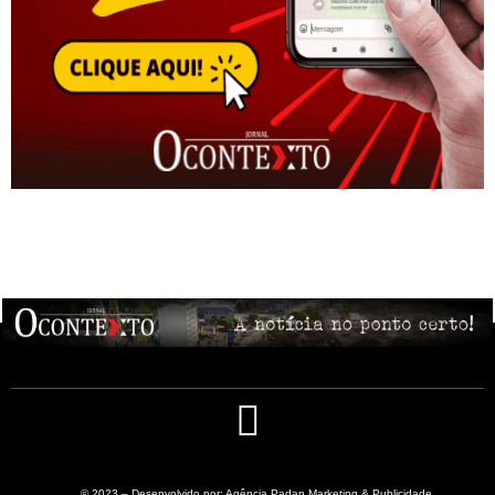
© 2023 – Desenvolvido por: Agência Padan Marketing & Publicidade