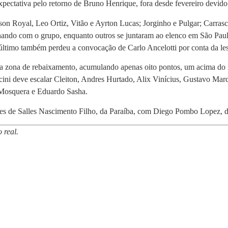
xpectativa pelo retorno de Bruno Henrique, fora desde fevereiro devid
on Royal, Leo Ortiz, Vitão e Ayrton Lucas; Jorginho e Pulgar; Carrasc
einando com o grupo, enquanto outros se juntaram ao elenco em São Pau
último também perdeu a convocação de Carlo Ancelotti por conta da le
 da zona de rebaixamento, acumulando apenas oito pontos, um acima do 
ini deve escalar Cleiton, Andres Hurtado, Alix Vinícius, Gustavo Mar
Mosquera e Eduardo Sasha.
des de Salles Nascimento Filho, da Paraíba, com Diego Pombo Lopez, 
 real.