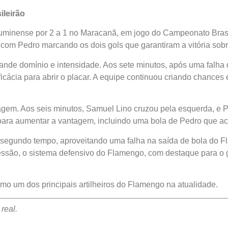
leirão
uminense por 2 a 1 no Maracanã, em jogo do Campeonato Brasil
om Pedro marcando os dois gols que garantiram a vitória sobre
ande domínio e intensidade. Aos sete minutos, após uma falha 
cácia para abrir o placar. A equipe continuou criando chances 
gem. Aos seis minutos, Samuel Lino cruzou pela esquerda, e 
 para aumentar a vantagem, incluindo uma bola de Pedro que ace
segundo tempo, aproveitando uma falha na saída de bola do Fl
essão, o sistema defensivo do Flamengo, com destaque para o g
mo um dos principais artilheiros do Flamengo na atualidade.
real.