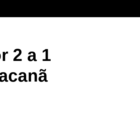
 2 a 1
racanã