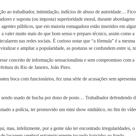
hação ao trabalhador, intimidação, indícios de abuso de autoridade… Fi
adores e suposta (ou imposta) superioridade moral, durante abordagens
s agentes públicos, que em maioria esmagadora estão inseridos em algum
a valer muito mais do que bom senso e preparo técnico, assim como a f
cularem nas redes sociais. É curioso notar que “a fórmula” é a mesma ut
 viralizar e ampliar a popularidade, as posturas se confundem entre si, 
sse conceito de informação sensacionalista e sem compromisso com a r
eitura do Rio de Janeiro, João Pires.
teu boca com funcionários, fez uma série de acusações sem apresentar
, sendo usado de bucha por dono de posto… Trabalhador defendendo don
hamado a polícia, ter promovido um mini show midiático, no fim do víde
i, mas, infelizmente, por a gente não ter encontrado irregularidades, o
 de lavagem cerebral estrategicamente tocando baixinho ao fundo.