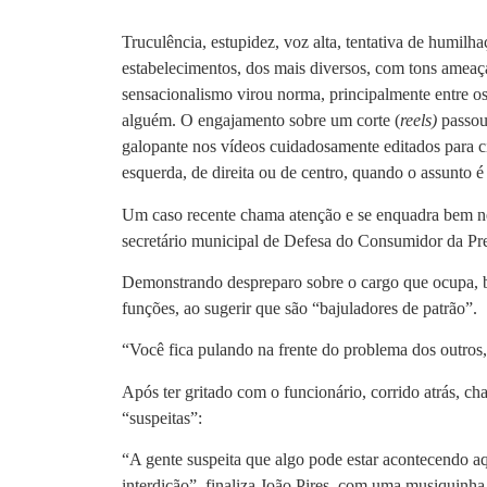
Truculência, estupidez, voz alta, tentativa de humil
estabelecimentos, dos mais diversos, com tons ameaç
sensacionalismo virou norma, principalmente entre o
alguém. O engajamento sobre um corte (
reels)
passou 
galopante nos vídeos cuidadosamente editados para cir
esquerda, de direita ou de centro, quando o assunto é
Um caso recente chama atenção e se enquadra bem ne
secretário municipal de Defesa do Consumidor da Pref
Demonstrando despreparo sobre o cargo que ocupa, ba
funções, ao sugerir que são “bajuladores de patrão”.
“Você fica pulando na frente do problema dos outros
Após ter gritado com o funcionário, corrido atrás, c
“suspeitas”:
“A gente suspeita que algo pode estar acontecendo aqu
interdição”, finaliza João Pires, com uma musiquinha