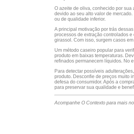
O azeite de oliva, conhecido por su
devido ao seu alto valor de mercado.
ou de qualidade inferior.
A principal motivação por trás dessa
processos de extração controlados e
girassol. Com isso, surgem casos em 
Um método caseiro popular para verifi
produto em baixas temperaturas. Devi
refinados permanecem líquidos. No ent
Para detectar possíveis adulterações
produto. Desconfie de preços muito i
defesa do consumidor. Após a compra
para preservar sua qualidade e benefí
Acompanhe O Contexto para mais not