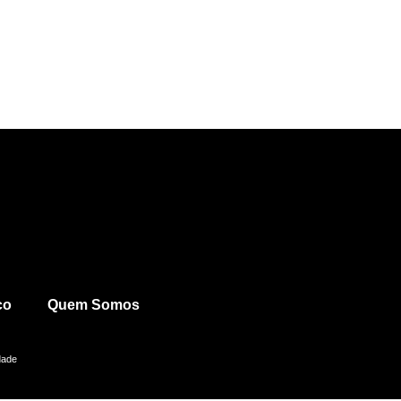
co
Quem Somos
dade