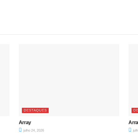
DESTAQUES
D
Array
Arr
julho 24, 2026
jul