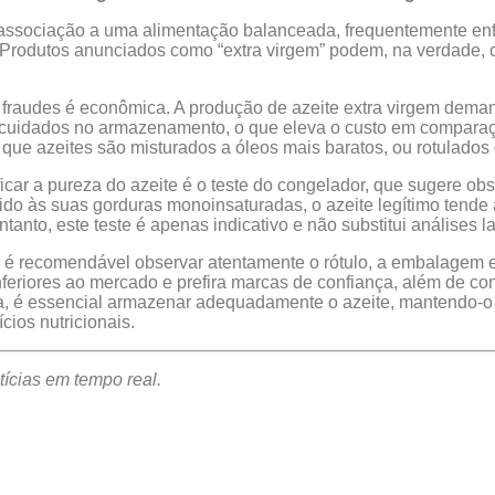
a associação a uma alimentação balanceada, frequentemente en
 Produtos anunciados como “extra virgem” podem, na verdade, c
s fraudes é econômica. A produção de azeite extra virgem deman
 cuidados no armazenamento, o que eleva o custo em comparaç
que azeites são misturados a óleos mais baratos, ou rotulado
car a pureza do azeite é o teste do congelador, que sugere obs
do às suas gorduras monoinsaturadas, o azeite legítimo tende
anto, este teste é apenas indicativo e não substitui análises la
, é recomendável observar atentamente o rótulo, a embalagem e 
nferiores ao mercado e prefira marcas de confiança, além de co
, é essencial armazenar adequadamente o azeite, mantendo-o b
cios nutricionais.
ícias em tempo real.