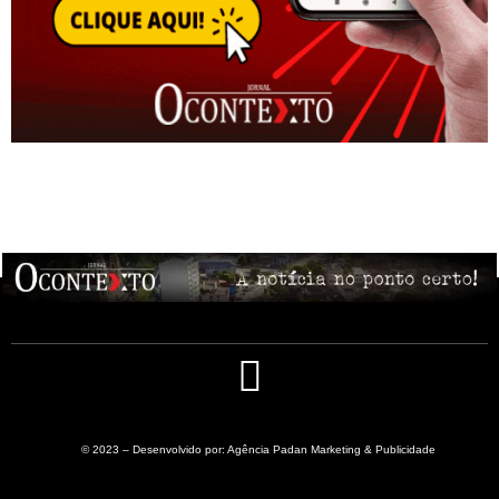
© 2023 – Desenvolvido por: Agência Padan Marketing & Publicidade