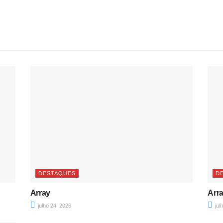
DESTAQUES
D
Array
Arr
julho 24, 2026
jul