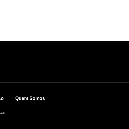
co
Quem Somos
dade