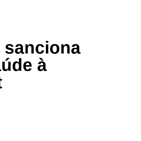
 sanciona
aúde à
t