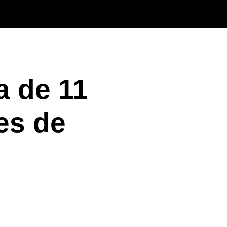
a de 11
es de