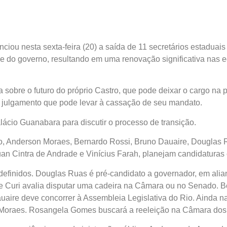
ciou nesta sexta-feira (20) a saída de 11 secretários estaduais
ve do governo, resultando em uma renovação significativa nas e
sobre o futuro do próprio Castro, que pode deixar o cargo na 
um julgamento que pode levar à cassação de seu mandato.
alácio Guanabara para discutir o processo de transição.
o, Anderson Moraes, Bernardo Rossi, Bruno Dauaire, Douglas R
n Cintra de Andrade e Vinícius Farah, planejam candidaturas 
s definidos. Douglas Ruas é pré-candidato a governador, em ali
pe Curi avalia disputar uma cadeira na Câmara ou no Senado. 
uaire deve concorrer à Assembleia Legislativa do Rio. Ainda n
on Moraes. Rosangela Gomes buscará a reeleição na Câmara do