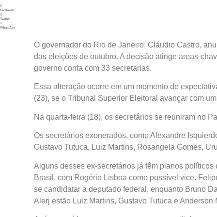
Facebook
Twitter
WhatsApp
O governador do Rio de Janeiro, Cláudio Castro, anun
das eleições de outubro. A decisão atinge áreas-cha
governo conta com 33 secretarias.
Essa alteração ocorre em um momento de expectativa 
(23), se o Tribunal Superior Eleitoral avançar com 
Na quarta-feira (18), os secretários se reuniram no P
Os secretários exonerados, como Alexandre Isquierd
Gustavo Tutuca, Luiz Martins, Rosangela Gomes, Urua
Alguns desses ex-secretários já têm planos político
Brasil, com Rogério Lisboa como possível vice. Feli
se candidatar a deputado federal, enquanto Bruno Da
Alerj estão Luiz Martins, Gustavo Tutuca e Anders