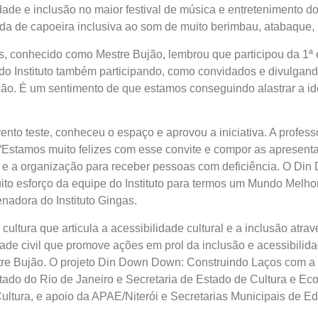
idade e inclusão no maior festival de música e entretenimento 
oda de capoeira inclusiva ao som de muito berimbau, atabaque,
, conhecido como Mestre Bujão, lembrou que participou da 1ª 
do Instituto também participando, como convidados e divulgando 
ção. É um sentimento de que estamos conseguindo alastrar a ide
vento teste, conheceu o espaço e aprovou a iniciativa. A profes
. “Estamos muito felizes com esse convite e compor as apresen
 e a organização para receber pessoas com deficiência. O Di
to esforço da equipe do Instituto para termos um Mundo Melhor
nadora do Instituto Gingas.
cultura que articula a acessibilidade cultural e a inclusão atra
ade civil que promove ações em prol da inclusão e acessibilidad
e Bujão. O projeto Din Down Down: Construindo Laços com a F
tado do Rio de Janeiro e Secretaria de Estado de Cultura e E
Cultura, e apoio da APAE/Niterói e Secretarias Municipais de 