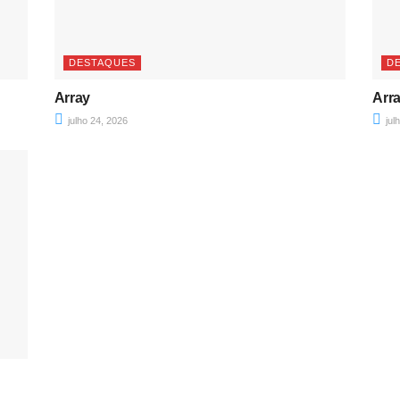
DESTAQUES
D
Array
Arr
julho 24, 2026
jul