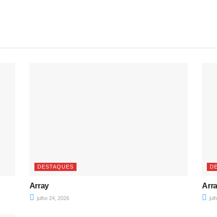
DESTAQUES
D
Array
Arr
julho 24, 2026
jul