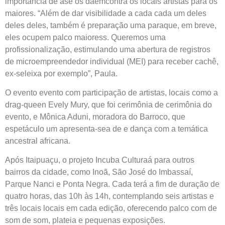
importância de ase os daemcontra os locais artistas para os
maiores. “Além de dar visibilidade a cada cada um deles
deles deles, também é preparação uma paraque, em breve,
eles ocupem palco maioress. Queremos uma
profissionalização, estimulando uma abertura de registros
de microempreendedor individual (MEI) para receber cachê,
ex-seleixa por exemplo”, Paula.
O evento evento com participação de artistas, locais como a
drag-queen Evely Mury, que foi cerimônia de cerimônia do
evento, e Mônica Aduni, moradora do Barroco, que
espetáculo um apresenta-sea de e dança com a temática
ancestral africana.
Após Itaipuaçu, o projeto Incuba Culturaá para outros
bairros da cidade, como Inoã, São José do Imbassaí,
Parque Nanci e Ponta Negra. Cada terá a fim de duração de
quatro horas, das 10h às 14h, contemplando seis artistas e
três locais locais em cada edição, oferecendo palco com de
som de som, plateia e pequenas exposições.