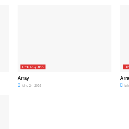
DESTAQUES
D
Array
Arr
julho 24, 2026
jul