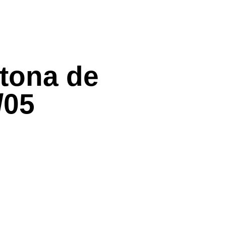
atona de
/05