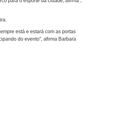
co para o esporte da cidade, afirma”,
ra.
empre está e estará com as portas
cipando do evento”, afirma Barbara