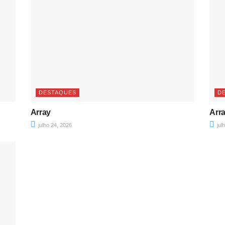
DESTAQUES
D
Array
Arr
julho 24, 2026
jul