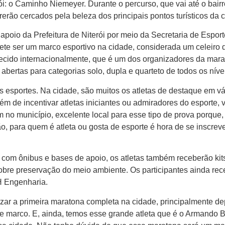
rói: o Caminho Niemeyer. Durante o percurso, que vai até o ba
rerão cercados pela beleza dos principais pontos turísticos da 
apoio da Prefeitura de Niterói por meio da Secretaria de Espor
e ser um marco esportivo na cidade, considerada um celeiro de
nhecido internacionalmente, que é um dos organizadores da mara
 abertas para categorias solo, dupla e quarteto de todos os níve
os esportes. Na cidade, são muitos os atletas de destaque em v
ém de incentivar atletas iniciantes ou admiradores do esporte, v
no município, excelente local para esse tipo de prova porque, 
, para quem é atleta ou gosta de esporte é hora de se inscrever
 com ônibus e bases de apoio, os atletas também receberão kits 
obre preservação do meio ambiente. Os participantes ainda rec
H Engenharia.
lizar a primeira maratona completa na cidade, principalmente 
 marco. E, ainda, temos esse grande atleta que é o Armando Ba