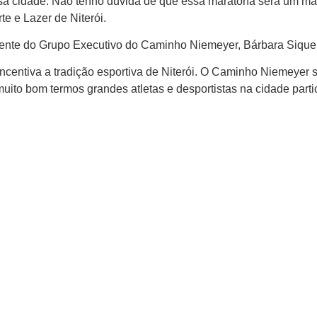
ssa cidade. Não tenho dúvida de que essa maratona será um mar
te e Lazer de Niterói.
idente do Grupo Executivo do Caminho Niemeyer, Bárbara Siquei
centiva a tradição esportiva de Niterói. O Caminho Niemeyer s
muito bom termos grandes atletas e desportistas na cidade parti