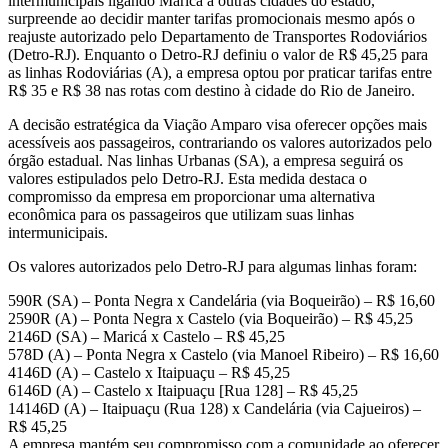
intermunicipais ligando Maricá a outras cidades do estado,
surpreende ao decidir manter tarifas promocionais mesmo após o
reajuste autorizado pelo Departamento de Transportes Rodoviários
(Detro-RJ). Enquanto o Detro-RJ definiu o valor de R$ 45,25 para
as linhas Rodoviárias (A), a empresa optou por praticar tarifas entre
R$ 35 e R$ 38 nas rotas com destino à cidade do Rio de Janeiro.
A decisão estratégica da Viação Amparo visa oferecer opções mais
acessíveis aos passageiros, contrariando os valores autorizados pelo
órgão estadual. Nas linhas Urbanas (SA), a empresa seguirá os
valores estipulados pelo Detro-RJ. Esta medida destaca o
compromisso da empresa em proporcionar uma alternativa
econômica para os passageiros que utilizam suas linhas
intermunicipais.
Os valores autorizados pelo Detro-RJ para algumas linhas foram:
590R (SA) – Ponta Negra x Candelária (via Boqueirão) – R$ 16,60
2590R (A) – Ponta Negra x Castelo (via Boqueirão) – R$ 45,25
2146D (SA) – Maricá x Castelo – R$ 45,25
578D (A) – Ponta Negra x Castelo (via Manoel Ribeiro) – R$ 16,60
4146D (A) – Castelo x Itaipuaçu – R$ 45,25
6146D (A) – Castelo x Itaipuaçu [Rua 128] – R$ 45,25
14146D (A) – Itaipuaçu (Rua 128) x Candelária (via Cajueiros) –
R$ 45,25
A empresa mantém seu compromisso com a comunidade ao oferecer