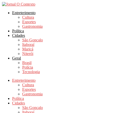
Ir
para
Entreterimento
o
Cultura
conteúdo
Esportes
Gastronomia
Política
Cidades
São Gonçalo
Itaboraí
Maricá
Niterói
Geral
Brasil
Polícia
Tecnologia
Entreterimento
Cultura
Esportes
Gastronomia
Política
Cidades
São Gonçalo
Itaboraí