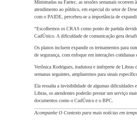
Ministradas na Faetec, as sessões semanais ocorrem às
atendimento ao público, em especial do setor de Des
com o PAIDE, percebeu-se a importância de expandir
“Escolhemos os CRAS como ponto de partida devido 
CadÚnico. A dificuldade de comunicação gera desafio
Os planos incluem expandir os treinamentos para out
de segurança, com enfoque em interações cotidianas 
Verônica Rodrigues, tradutora e intérprete de Libra
semanas seguintes, ampliaremos para sinais específic
Ela ressalta a invisibilidade de algumas dificuldades
Libras, os atendentes poderão prestar um serviço mai
documentos como o CadÚnico e o BPC.
Acompanhe O Contexto para mais notícias em tempo