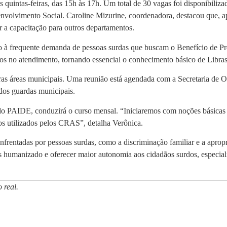
 quintas-feiras, das 15h às 17h. Um total de 30 vagas foi disponibiliz
envolvimento Social. Caroline Mizurine, coordenadora, destacou que, a
 a capacitação para outros departamentos.
à frequente demanda de pessoas surdas que buscam o Benefício de Pr
s no atendimento, tornando essencial o conhecimento básico de Libras 
ras áreas municipais. Uma reunião está agendada com a Secretaria de O
dos guardas municipais.
s do PAIDE, conduzirá o curso mensal. “Iniciaremos com noções básica
os utilizados pelos CRAS”, detalha Verônica.
 enfrentadas por pessoas surdas, como a discriminação familiar e a apro
s humanizado e oferecer maior autonomia aos cidadãos surdos, especial
 real.