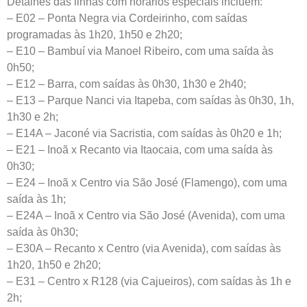
Detalhes das linhas com horários especiais incluem:
– E02 – Ponta Negra via Cordeirinho, com saídas
programadas às 1h20, 1h50 e 2h20;
– E10 – Bambuí via Manoel Ribeiro, com uma saída às
0h50;
– E12 – Barra, com saídas às 0h30, 1h30 e 2h40;
– E13 – Parque Nanci via Itapeba, com saídas às 0h30, 1h,
1h30 e 2h;
– E14A – Jaconé via Sacristia, com saídas às 0h20 e 1h;
– E21 – Inoã x Recanto via Itaocaia, com uma saída às
0h30;
– E24 – Inoã x Centro via São José (Flamengo), com uma
saída às 1h;
– E24A – Inoã x Centro via São José (Avenida), com uma
saída às 0h30;
– E30A – Recanto x Centro (via Avenida), com saídas às
1h20, 1h50 e 2h20;
– E31 – Centro x R128 (via Cajueiros), com saídas às 1h e
2h;