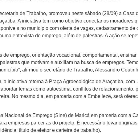
Secretaria de Trabalho, promoveu neste sábado (28/09) a Casa d
açatiba. A iniciativa tem como objetivo conectar os moradore
poníveis no município com oferta de vagas, cadastramento de cu
numa entrevista de emprego, além de palestras. A ação se repe
de emprego, orientação vocacional, comportamental, ensinar a 
 e palestras que motivam e auxiliam na busca de empregos. Tem
município”, afirmou o secretário de Trabalho, Alessandro Coutinh
, a iniciativa retorna à Praça Agroecológica de Araçatiba, com 
á abordar temas como autoestima, conflitos de relacionamento, 
ereira. No mesmo dia, em parceria com a Embelleze, será ofereci
ma Nacional de Emprego (Sine) de Maricá em parceria com a Ca
ra empresas parceiras do projeto. É necessário levar origina
ência, título de eleitor e carteira de trabalho).