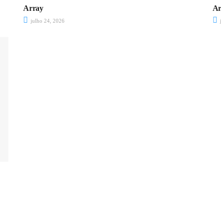
Array
Ar
julho 24, 2026
j