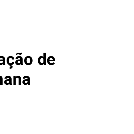
mação de
mana