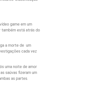
e vídeo game em um
or também está atrás do
tiga a morte de um
nvestigações cada vez
pós uma noite de amor
 as saúvas fizeram um
ambas as partes.