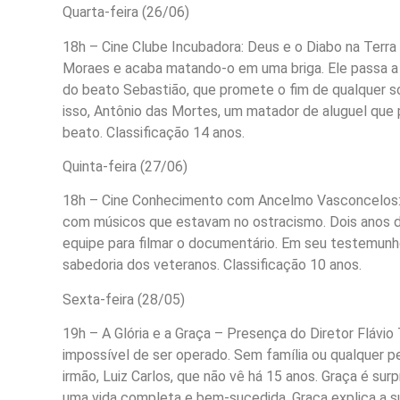
Quarta-feira (26/06)
18h – Cine Clube Incubadora: Deus e o Diabo na Terra
Moraes e acaba matando-o em uma briga. Ele passa a 
do beato Sebastião, que promete o fim de qualquer s
isso, Antônio das Mortes, um matador de aluguel que pr
beato. Classificação 14 anos.
Quinta-feira (27/06)
18h – Cine Conhecimento com Ancelmo Vasconcelos: Bu
com músicos que estavam no ostracismo. Dois anos d
equipe para filmar o documentário. Em seu testemunho,
sabedoria dos veteranos. Classificação 10 anos.
Sexta-feira (28/05)
19h – A Glória e a Graça – Presença do Diretor Flávi
impossível de ser operado. Sem família ou qualquer pe
irmão, Luiz Carlos, que não vê há 15 anos. Graça é sur
uma vida completa e bem-sucedida. Graça explica a sua