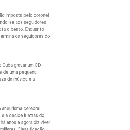
ção imposta pelo coronel
ando-se aos seguidores
ata o beato. Enquanto
xtermina os seguidores do
 a Cuba gravar um CD
 e de uma pequena
eza da música e a
m aneurisma cerebral
ela decide ir atrás do
 há anos e agora diz viver
iliares. Classificação