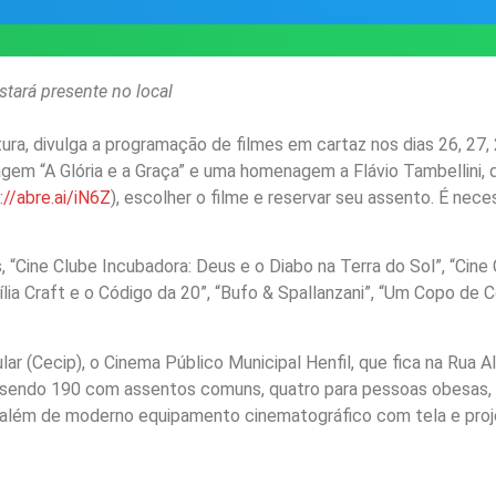
tará presente no local
ura, divulga a programação de filmes em cartaz nos dias 26, 27, 
gem “A Glória e a Graça” e uma homenagem a Flávio Tambellini, d
://abre.ai/iN6Z
), escolher o filme e reservar seu assento. É nec
“Cine Clube Incubadora: Deus e o Diabo na Terra do Sol”, “Ci
ia Craft e o Código da 20”, “Bufo & Spallanzani”, “Um Copo de Có
r (Cecip), o Cinema Público Municipal Henfil, que fica na Rua A
 sendo 190 com assentos comuns, quatro para pessoas obesas, 
 além de moderno equipamento cinematográfico com tela e proje