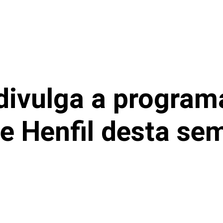
 divulga a progra
ne Henfil desta se