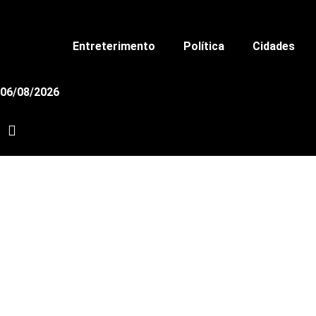
Ir
para
o
Entreterimento
Política
Cidades
conteúdo
06/08/2026