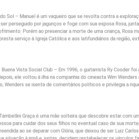
 do Sol – Manuel é um vaqueiro que se revolta contra a explora
ser perseguido por jagunços e foge com sua esposa Rosa, junt
ofrimento. Porém ao presenciar a morte de uma criança, Rosa m
esta serviço à Igreja Católica e aos latifundiários da região, e
ena Vista Social Club – Em 1996, o guitarrista Ry Cooder foi
epois, ele voltou à ilha na companhia do cineasta Wim Wenders
 Wenders se isenta de comentários políticos e privilegia a riqu
o Tambellini Graça é uma mãe solteira que descobre estar com u
ssoa para cuidar dos seus filhos no eventual caso de sua morte, 
preendida ao se deparar com Glória, que deixou de ser Luiz Carlos
 situação à irmã e, juntas, decidem restabelecer os vínculos fam