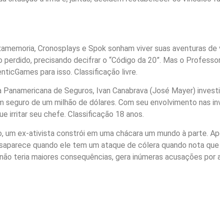
aixamemoria, Cronosplays e Spok sonham viver suas aventuras d
ro perdido, precisando decifrar o “Código da 20”. Mas o Profess
nticGames para isso. Classificação livre.
a Panamericana de Seguros, Ivan Canabrava (José Mayer) inves
m seguro de um milhão de dólares. Com seu envolvimento nas i
 irritar seu chefe. Classificação 18 anos.
, um ex-ativista constrói em uma chácara um mundo à parte. A
 desaparece quando ele tem um ataque de cólera quando nota que
 não teria maiores consequências, gera inúmeras acusações por 