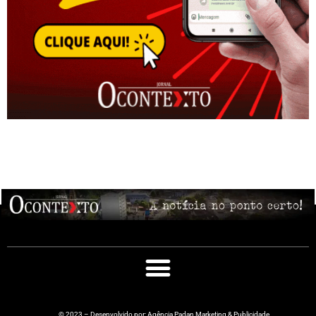
© 2023 – Desenvolvido por: Agência Padan Marketing & Publicidade